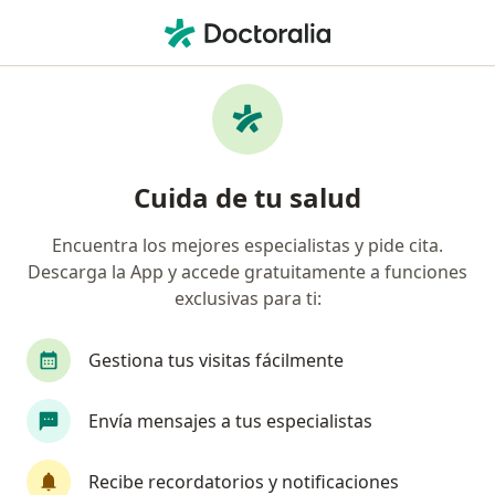
Men
Relajación Progresiva • Miraflores, Lima
Filtros
• 1
Seguro
Mapa
Especialistas en Relajación progresiva
Cuida de tu salud
Miraflores
Encuentra los mejores especialistas y pide cita.
Descarga la App y accede gratuitamente a funciones
¿Qué especialidad estás buscando?
exclusivas para ti:
Psicólogo
Ginecólogo
Oncólogo
Psiq
Gestiona tus visitas fácilmente
Envía mensajes a tus especialistas
Recibe recordatorios y notificaciones