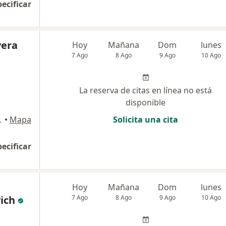
pecificar
vera
Hoy
Mañana
Dom
lunes
7 Ago
8 Ago
9 Ago
10 Ago
La reserva de citas en línea no está
disponible
Miraflores
•
Mapa
Solicita una cita
pecificar
Hoy
Mañana
Dom
lunes
ich
7 Ago
8 Ago
9 Ago
10 Ago