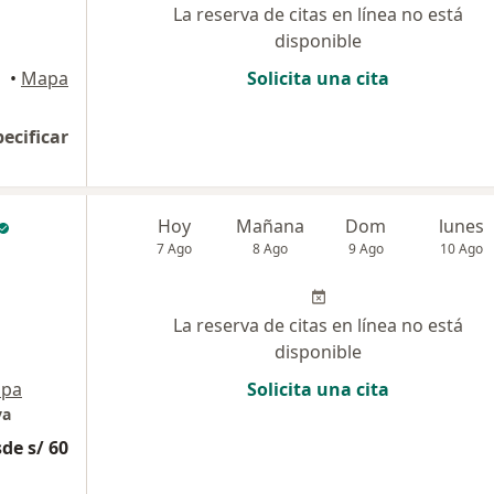
La reserva de citas en línea no está
disponible
•
Mapa
Solicita una cita
pecificar
Hoy
Mañana
Dom
lunes
7 Ago
8 Ago
9 Ago
10 Ago
La reserva de citas en línea no está
disponible
pa
Solicita una cita
va
de s/ 60