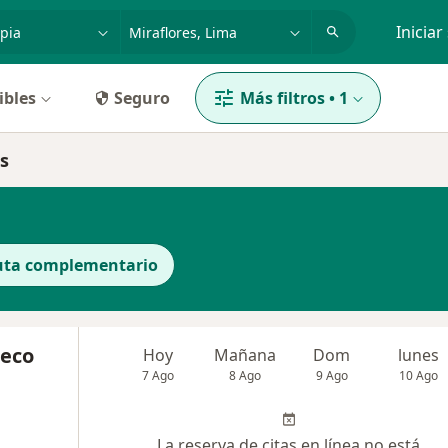
dad, enfermedad o nombre
p. ej. Lima
Iniciar
ibles
Seguro
Más filtros
•
1
es
uta complementario
Seco
Hoy
Mañana
Dom
lunes
7 Ago
8 Ago
9 Ago
10 Ago
La reserva de citas en línea no está