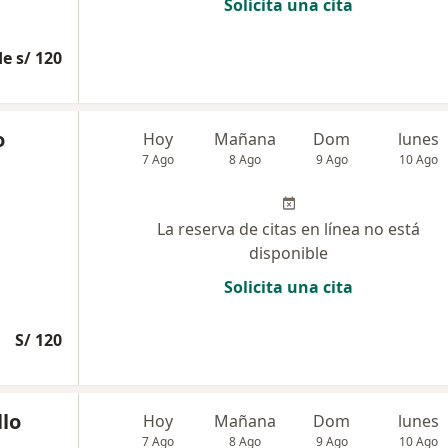
Solicita una cita
e s/ 120
o
Hoy
Mañana
Dom
lunes
7 Ago
8 Ago
9 Ago
10 Ago
La reserva de citas en línea no está
disponible
Solicita una cita
S/ 120
llo
Hoy
Mañana
Dom
lunes
7 Ago
8 Ago
9 Ago
10 Ago