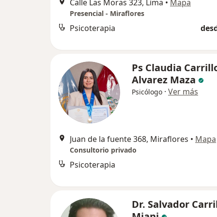
Calle Las Moras 323, Lima
•
Mapa
Presencial - Miraflores
Psicoterapia
desd
Ps Claudia Carrill
Alvarez Maza
·
Ver más
Psicólogo
Juan de la fuente 368, Miraflores
•
Mapa
Consultorio privado
Psicoterapia
Dr. Salvador Carri
Miani