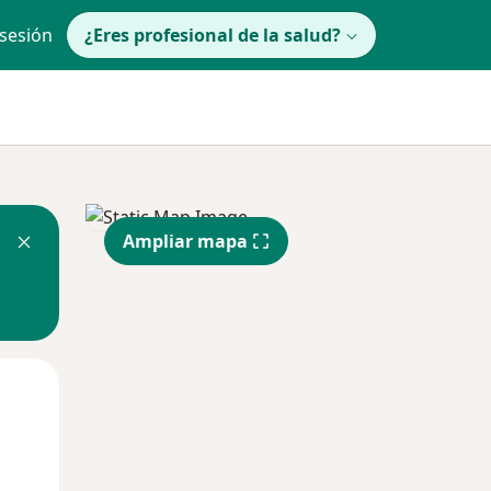
 sesión
¿Eres profesional de la salud?
Ampliar mapa
Mar
Mié
Jue
11 Ago
12 Ago
13 Ago