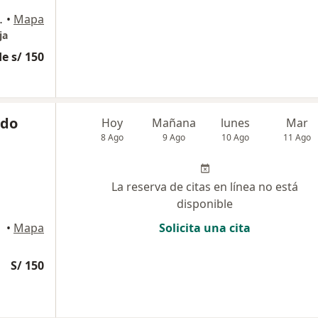
40, Miraflores
•
Mapa
ja
e s/ 150
edo
Hoy
Mañana
lunes
Mar
8 Ago
9 Ago
10 Ago
11 Ago
La reserva de citas en línea no está
disponible
•
Mapa
Solicita una cita
S/ 150