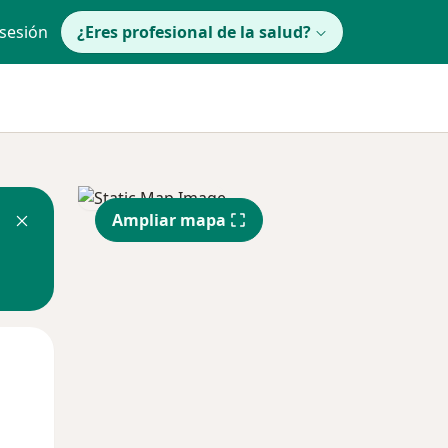
 sesión
¿Eres profesional de la salud?
Ampliar mapa
Mié
Jue
Vie
12 Ago
13 Ago
14 Ago