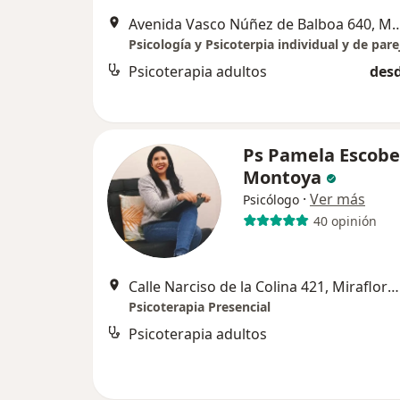
Avenida Vasco Núñez de Balboa 6
Psicología y Psicoterpia individual y de pare
Psicoterapia adultos
desd
Ps Pamela Escob
Montoya
·
Ver más
Psicólogo
40 opinión
Calle Narciso de la Colina 421, Miraflores (alt. cdra. 53 Av. Paseo de la República), Miraflores
Psicoterapia Presencial
Psicoterapia adultos