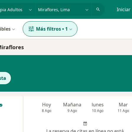
dad, enfermedad o nombre
p. ej. Lima
Iniciar
ibles
Más filtros
•
1
Miraflores
sta
Hoy
Mañana
lunes
Mar
8 Ago
9 Ago
10 Ago
11 Ago
La reserva de citas en línea no está