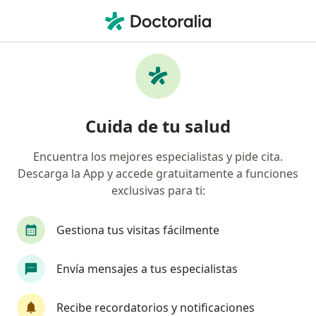
Men
Primera Visita Neurología • Yanahuara, Arequipa
Filtros
• 1
Seguro
Mapa
Especialistas en Primera visita Neurología
Cuida de tu salud
Yanahuara
Encuentra los mejores especialistas y pide cita.
Descarga la App y accede gratuitamente a funciones
¿Qué especialidad estás buscando?
exclusivas para ti:
Neurólogo
Gestiona tus visitas fácilmente
Envía mensajes a tus especialistas
Recibe recordatorios y notificaciones