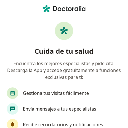
Men
Atención De Pacientes Con Enfermedades Neurológicas • Yanahuara, Arequipa
Filtros
• 1
Seguro
Mapa
Especialistas en Atención de pacientes con
Cuida de tu salud
enfermedades neurológicas Yanahuara
Encuentra los mejores especialistas y pide cita.
Descarga la App y accede gratuitamente a funciones
¿Qué especialidad estás buscando?
exclusivas para ti:
Neurólogo
Gestiona tus visitas fácilmente
Envía mensajes a tus especialistas
Recibe recordatorios y notificaciones