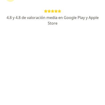
Dr. Wolfgang Trillo Alvarez
4.8 y 4.8 de valoración media en Google Play y Apple
Neurólogo
Store
11 opinión
Misti 121, Yanahuara
•
Mapa
Wolfgang Trillo Alvarez
Atención de pacientes con enfermedades neurológicas
S/ 180
Este especialista no ofrece reserva de cita en línea en esta dirección.
Solicita una cita