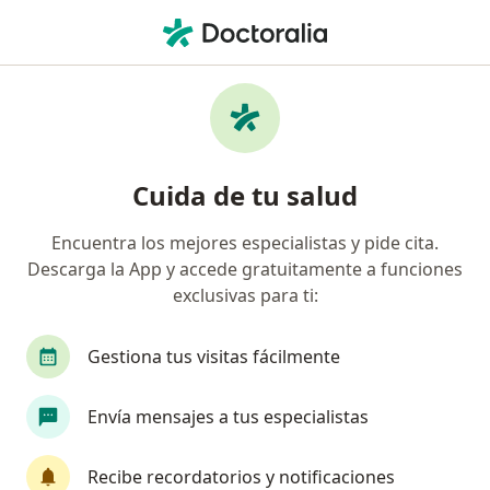
Men
Pacífico • Yanahuara, Arequipa
Página De Inicio
Yanahuara
Pacífico
Cuida de tu salud
Encuentra los mejores especialistas y pide cita.
Descarga la App y accede gratuitamente a funciones
exclusivas para ti:
Gestiona tus visitas fácilmente
Envía mensajes a tus especialistas
Recibe recordatorios y notificaciones