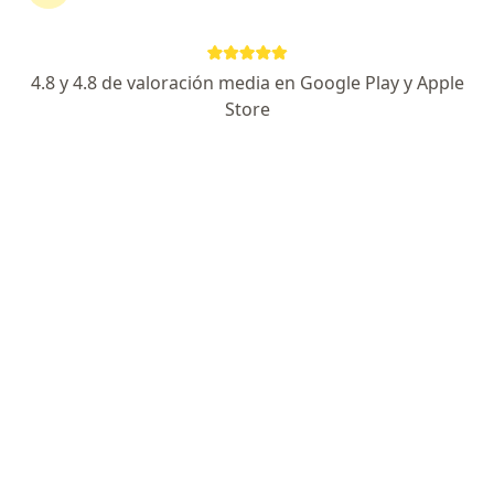
Misti 604, Yanahuara
•
Mapa
4.8 y 4.8 de valoración media en Google Play y Apple
Ningún profesional de este centro tiene citas disponibles
Store
Mostrar perfil
Hospital Goyeneche
·
Ver más
Farmacología, Cardiología, Cirugía general
Av. Goyeneche, Arequipa
•
Mapa
Ningún profesional de este centro tiene citas disponibles