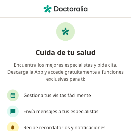
Men
Farmacólogo • Yanahuara, Arequipa
Filtros
Mapa
Farmacólogos en Yanahuara
Cuida de tu salud
Encuentra los mejores especialistas y pide cita.
Descarga la App y accede gratuitamente a funciones
exclusivas para ti:
Gestiona tus visitas fácilmente
Policlínico Misti
Envía mensajes a tus especialistas
·
Ver más
Farmacología, Cardiología, Urología
Dirección 1
Dirección 2
Dirección 3
Recibe recordatorios y notificaciones