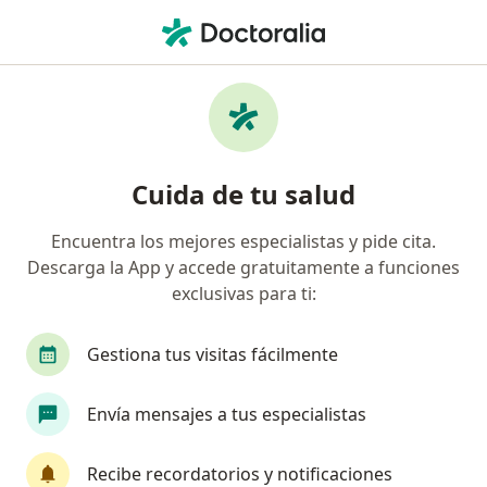
Men
Consulta Online • Yanahuara, Arequipa
Filtros
• 1
Seguro
Mapa
Especialistas en Consulta online Yanahuara
Cuida de tu salud
Encuentra los mejores especialistas y pide cita.
¿Qué especialidad estás buscando?
Descarga la App y accede gratuitamente a funciones
Psicólogo
Nutricionista
Dentista
Psi
exclusivas para ti:
Gestiona tus visitas fácilmente
Envía mensajes a tus especialistas
Recibe recordatorios y notificaciones