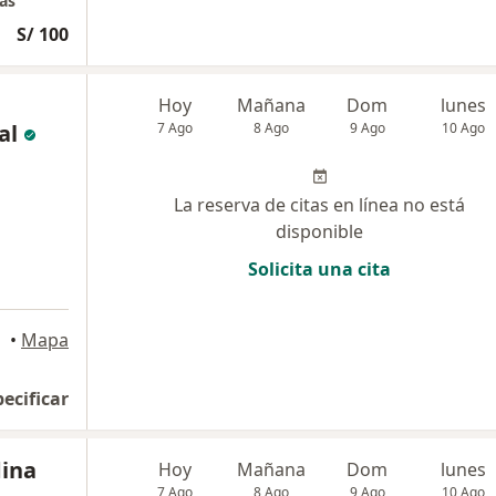
as
S/ 100
Hoy
Mañana
Dom
lunes
al
7 Ago
8 Ago
9 Ago
10 Ago
La reserva de citas en línea no está
disponible
Solicita una cita
•
Mapa
pecificar
dina
Hoy
Mañana
Dom
lunes
7 Ago
8 Ago
9 Ago
10 Ago