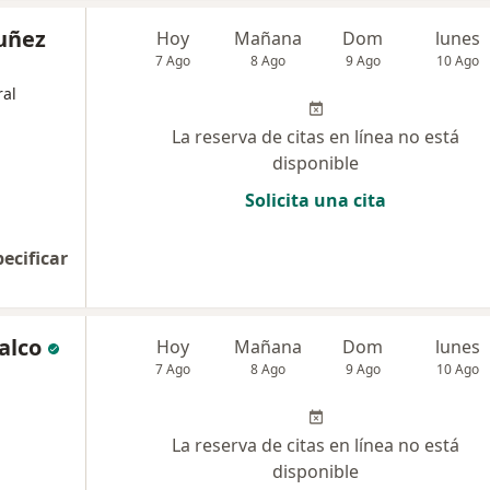
Nuñez
Hoy
Mañana
Dom
lunes
7 Ago
8 Ago
9 Ago
10 Ago
al
La reserva de citas en línea no está
disponible
Solicita una cita
pecificar
alco
Hoy
Mañana
Dom
lunes
7 Ago
8 Ago
9 Ago
10 Ago
La reserva de citas en línea no está
disponible