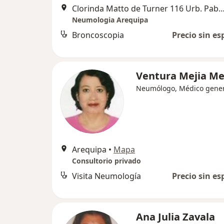
Clorinda Matto de Turner 116 Urb. Pablo VI Cercado
Neumologia Arequipa
Broncoscopia
Precio sin es
Ventura Mejia M
Neumólogo, Médico gener
Arequipa
•
Mapa
Consultorio privado
Visita Neumología
Precio sin es
Ana Julia Zavala