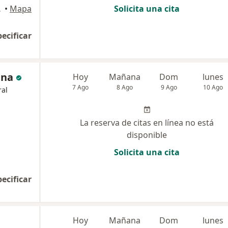
, Arequipa
•
Mapa
Solicita una cita
pecificar
ena
Hoy
Mañana
Dom
lunes
7 Ago
8 Ago
9 Ago
10 Ago
al
La reserva de citas en línea no está
disponible
Solicita una cita
pecificar
Hoy
Mañana
Dom
lunes