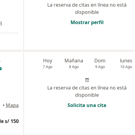
La reserva de citas en línea no está
disponible
Mostrar perfil
3
o
Hoy
Mañana
Dom
lunes
7 Ago
8 Ago
9 Ago
10 Ago
La reserva de citas en línea no está
disponible
equipa
•
Mapa
Solicita una cita
e s/ 150