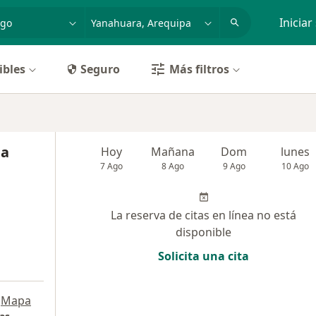
dad, enfermedad o nombre
p. ej. Lima
Iniciar
ibles
Seguro
Más filtros
ia
Hoy
Mañana
Dom
lunes
7 Ago
8 Ago
9 Ago
10 Ago
La reserva de citas en línea no está
disponible
Solicita una cita
Mapa