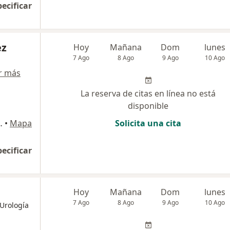
pecificar
ez
Hoy
Mañana
Dom
lunes
7 Ago
8 Ago
9 Ago
10 Ago
r más
La reserva de citas en línea no está
disponible
o de Farmacia FASUR), Arequipa
•
Mapa
Solicita una cita
pecificar
Hoy
Mañana
Dom
lunes
7 Ago
8 Ago
9 Ago
10 Ago
Urología