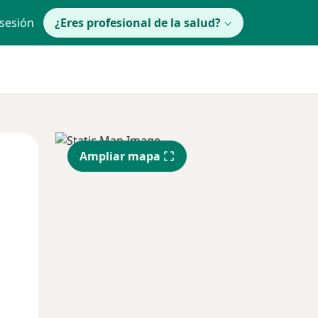
 sesión
¿Eres profesional de la salud?
Mar
Mié
Jue
Ampliar mapa
11 Ago
12 Ago
13 Ago