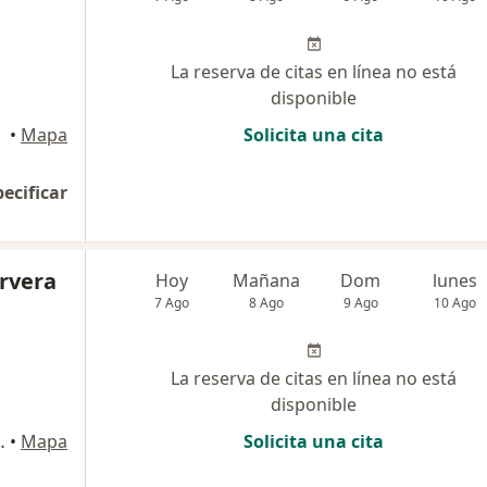
La reserva de citas en línea no está
disponible
•
Mapa
Solicita una cita
pecificar
ervera
Hoy
Mañana
Dom
lunes
7 Ago
8 Ago
9 Ago
10 Ago
La reserva de citas en línea no está
disponible
.Clinica Arequipa, Arequipa
•
Mapa
Solicita una cita