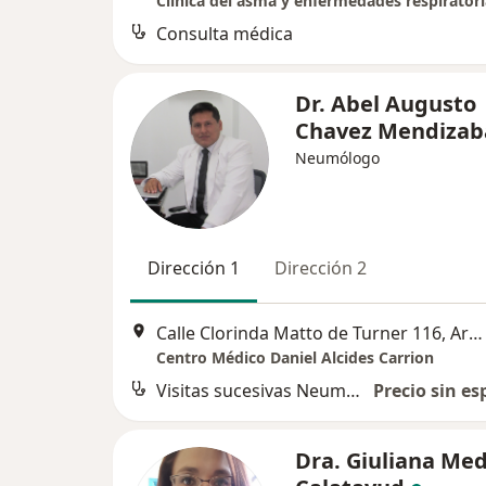
Clínica del asma y enfermedades respiratori
Consulta médica
Dr. Abel Augusto
Chavez Mendizab
Neumólogo
Dirección 1
Dirección 2
Calle Clorinda Matto de Turner 116, Arequipa
Centro Médico Daniel Alcides Carrion
Visitas sucesivas Neumología
Precio sin es
Dra. Giuliana Me