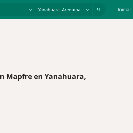
dad, enfermedad o nombre
p. ej. Lima
Iniciar
n Mapfre en Yanahuara,