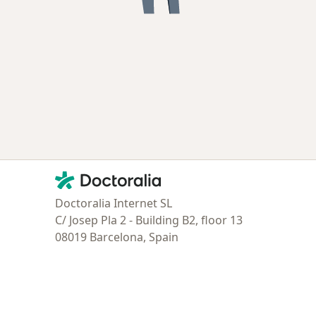
Contacto
Doctoralia - Página de inicio
Doctoralia Internet SL
C/ Josep Pla 2 - Building B2, floor 13
08019 Barcelona, Spain