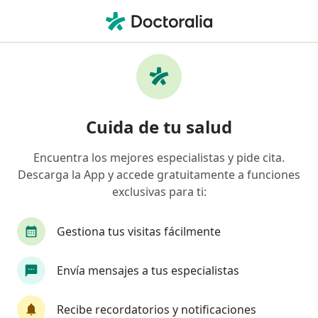
Men
Sanitas Eps • Yanahuara, Arequipa
Página De Inicio
Yanahuara
Sanitas Eps
Cuida de tu salud
Encuentra los mejores especialistas y pide cita.
Descarga la App y accede gratuitamente a funciones
exclusivas para ti:
Gestiona tus visitas fácilmente
Envía mensajes a tus especialistas
Recibe recordatorios y notificaciones