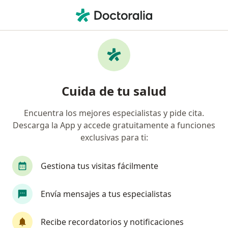
Men
Gastroenterólogo • Yanahuara, Arequipa
Filtros
Seguro
Mapa
Gastroenterólogos en Yanahuara
Cuida de tu salud
Encuentra los mejores especialistas y pide cita.
Descarga la App y accede gratuitamente a funciones
exclusivas para ti:
Gestiona tus visitas fácilmente
Dr. José Carlos J Ticona Pérez
Envía mensajes a tus especialistas
·
Ver más
Gastroenterólogo
220 opinión
Recibe recordatorios y notificaciones