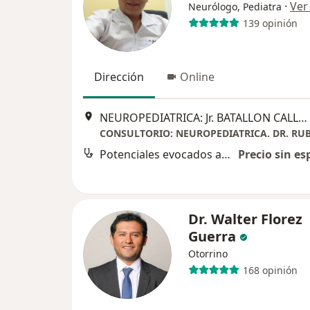
·
Ver
Neurólogo, Pediatra
139 opinión
Dirección
Online
NEUROPEDIATRICA: Jr. BATALLON CALLAO SUR N° 169, 3ER PISO, Oficina 305. Urb. Las Gardenias Santiago de Surco ., Lima
Potenciales evocados auditivos
Precio sin es
Dr. Walter Florez
Guerra
Otorrino
168 opinión