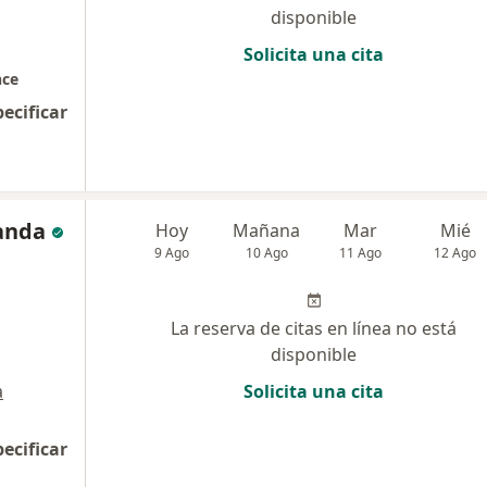
disponible
Solicita una cita
nce
pecificar
anda
Hoy
Mañana
Mar
Mié
9 Ago
10 Ago
11 Ago
12 Ago
La reserva de citas en línea no está
disponible
a
Solicita una cita
pecificar