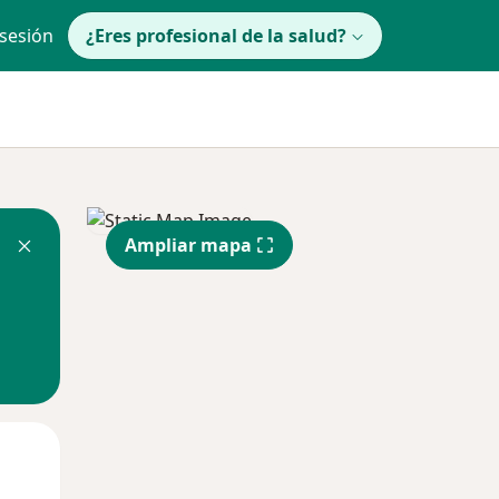
 sesión
¿Eres profesional de la salud?
Ampliar mapa
Jue
Vie
Sáb
13 Ago
14 Ago
15 Ago