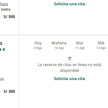
Mapa
Solicita una cita
 Isidro
S/ 500
o
Hoy
Mañana
Mar
Mié
o
9 Ago
10 Ago
11 Ago
12 Ago
La reserva de citas en línea no está
disponible
pa
Solicita una cita
S/ 300