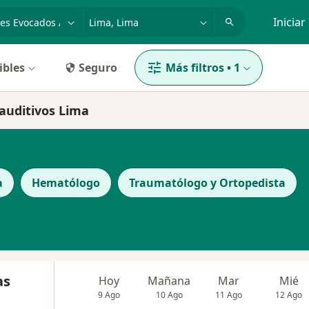
dad, enfermedad o nombre
p. ej. Lima
Iniciar
ibles
Seguro
Más filtros
•
1
 auditivos Lima
a
Hematólogo
Traumatólogo y Ortopedista
as
Hoy
Mañana
Mar
Mié
9 Ago
10 Ago
11 Ago
12 Ago