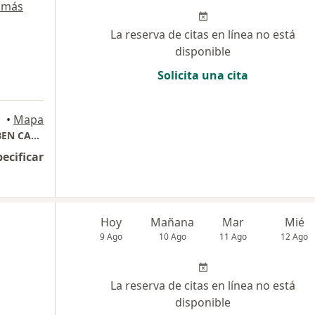
 más
La reserva de citas en línea no está
disponible
Solicita una cita
•
Mapa
CONSULTORIO: NEUROPEDIATRICA. DR. RUBEN CAPARO O.
pecificar
Hoy
Mañana
Mar
Mié
9 Ago
10 Ago
11 Ago
12 Ago
La reserva de citas en línea no está
disponible