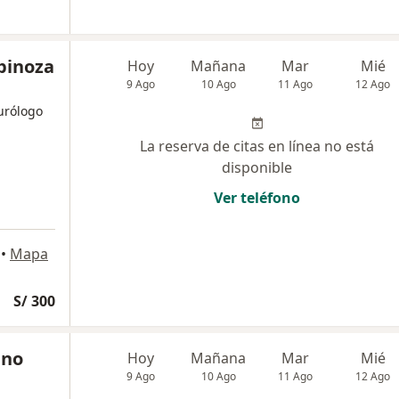
spinoza
Hoy
Mañana
Mar
Mié
9 Ago
10 Ago
11 Ago
12 Ago
eurólogo
La reserva de citas en línea no está
disponible
Ver teléfono
•
Mapa
S/ 300
ino
Hoy
Mañana
Mar
Mié
9 Ago
10 Ago
11 Ago
12 Ago