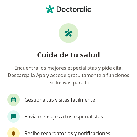
Men
Potenciales Evocados Auditivos • Miraflores, Lima
Filtros
• 1
Seguro
Mapa
Especialistas en Potenciales evocados
Cuida de tu salud
auditivos Miraflores
Encuentra los mejores especialistas y pide cita.
Descarga la App y accede gratuitamente a funciones
¿Qué especialidad estás buscando?
exclusivas para ti:
Otorrino
Neurólogo
Neurocirujano
Gestiona tus visitas fácilmente
Envía mensajes a tus especialistas
Recibe recordatorios y notificaciones