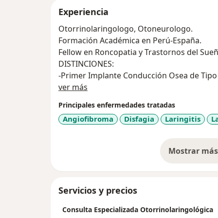
Experiencia
Otorrinolaringologo, Otoneurologo.
Formación Académica en Perú-España.
Fellow en Roncopatia y Trastornos del Sueñ
DISTINCIONES:
-Primer Implante Conducción Osea de Tipo 
Acerca de mí
-Cirugia de Base de Craneo con Exceresis d
ver más
Reconstrucción de craneo en Recien Nacid
Principales enfermedades tratadas
EXPERIENCIA QUIRURGICA:
Angiofibroma
Disfagia
Laringitis
L
-Cirugia de Roncopatia con laser y radiofre
-Cirugia Endoscopica Nasosinusal (CENS ) 
-Cirugia de Oido,Laringe,Nasosinusal,Aden
Mostrar más 
so
-Rinoplastia Estética y Funcional.
--Cirugia de Implante Coclear e Implante 
Servicios y precios
Consulta Especializada Otorrinolaringológica