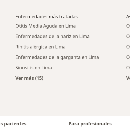
Enfermedades más tratadas
A
Otitis Media Aguda en Lima
O
Enfermedades de la nariz en Lima
O
Rinitis alérgica en Lima
O
Enfermedades de la garganta en Lima
O
Sinusitis en Lima
O
Ver más (15)
V
ercanos
Más en esta categoría: Enfermedades más 
os pacientes
Para profesionales