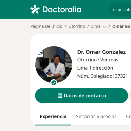
especiali
Página De Inicio
Otorrino
Lima
Omar Go
Cambiar de ci
Dr.
Omar Gonzalez
sobre
Otorrino
·
Ver más
Lima
1 dirección
Núm. Colegiado: 37321
Datos de contacto
Experiencia
Servicios y precios
Co