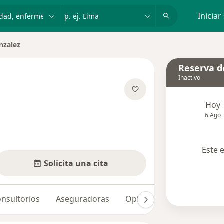
dad, enfermedad o nombre
p. ej. Lima
Iniciar
nzalez
udad
Reserva de
Inactivo
 las especializaciones
Hoy
6 Ago
Este 
Solicita una cita
nsultorios
Aseguradoras
Opiniones