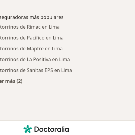
seguradoras más populares
torrinos de Rimac en Lima
torrinos de Pacífico en Lima
torrinos de Mapfre en Lima
torrinos de La Positiva en Lima
torrinos de Sanitas EPS en Lima
er más (2)
tratadas
Más en esta categoría: Aseguradoras más populares
Contacto
Doctoralia - Página de inicio