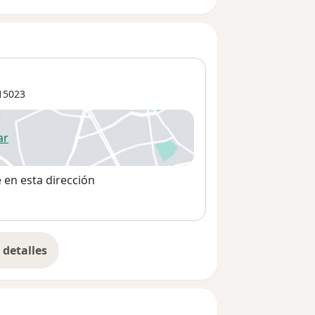
15023
ar
 abre en una nueva pestaña
e en esta dirección
detalles
bre la dirección