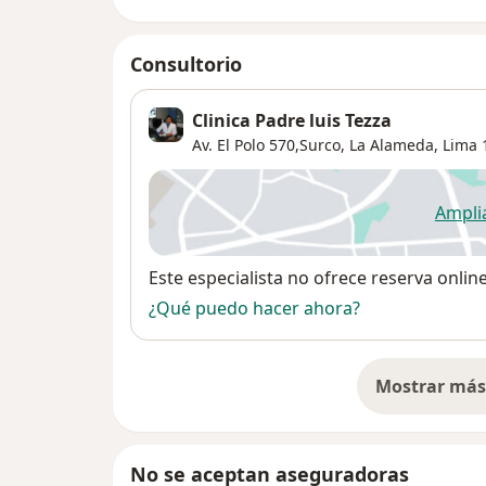
Consultorio
Clinica Padre luis Tezza
Av. El Polo 570,Surco,
La Alameda
,
Lima
Ampli
se
Disponibilidad
Este especialista no ofrece reserva onlin
¿Qué puedo hacer ahora?
Mostrar más 
so
No se aceptan aseguradoras