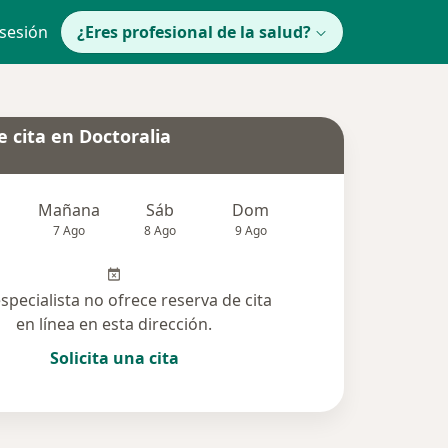
 sesión
¿Eres profesional de la salud?
 cita en Doctoralia
Mañana
Sáb
Dom
lunes
Mar
7 Ago
8 Ago
9 Ago
10 Ago
11 Ag
especialista no ofrece reserva de cita
en línea en esta dirección.
Solicita una cita