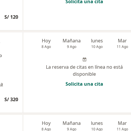
Solicita una cita
S/ 120
z
Hoy
Mañana
lunes
Mar
8 Ago
9 Ago
10 Ago
11 Ago
o
La reserva de citas en línea no está
disponible
a
Solicita una cita
S/ 320
Hoy
Mañana
lunes
Mar
8 Ago
9 Ago
10 Ago
11 Ago