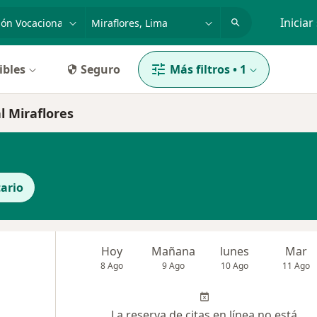
dad, enfermedad o nombre
p. ej. Lima
Iniciar
ibles
Seguro
Más filtros
•
1
l Miraflores
ario
Hoy
Mañana
lunes
Mar
8 Ago
9 Ago
10 Ago
11 Ago
La reserva de citas en línea no está