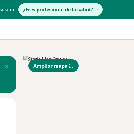
 sesión
¿Eres profesional de la salud?
Ampliar mapa
Mié
Jue
Vie
12 Ago
13 Ago
14 Ago