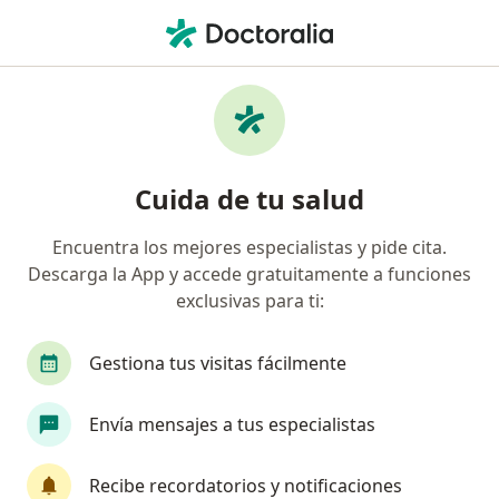
Men
Monitorización Materno-Fetal • Pucallpa, Ucayali
Filtros
• 1
Mapa
Especialistas en Monitorización materno-
Cuida de tu salud
fetal Pucallpa
Encuentra los mejores especialistas y pide cita.
Descarga la App y accede gratuitamente a funciones
¿Qué especialidad estás buscando?
exclusivas para ti:
Ginecólogo
Gestiona tus visitas fácilmente
Envía mensajes a tus especialistas
Recibe recordatorios y notificaciones