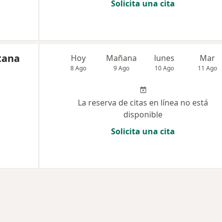
Solicita una cita
tana
Hoy
Mañana
lunes
Mar
8 Ago
9 Ago
10 Ago
11 Ago
La reserva de citas en línea no está
disponible
Solicita una cita
ad