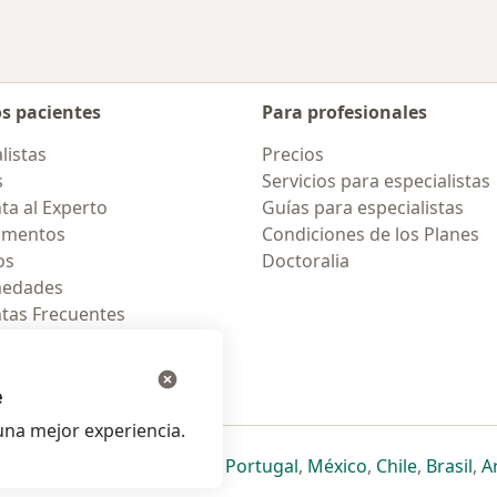
os pacientes
Para profesionales
listas
Precios
s
Servicios para especialistas
ta al Experto
Guías para especialistas
amentos
Condiciones de los Planes
os
Doctoralia
medades
tas Frecuentes
ión para celular
e
na mejor experiencia.
ueva pestaña
en una nueva pestaña
e abre en una nueva pestaña
se abre en una nueva pestaña
se abre en una nueva pestaña
se abre en una nueva pestaña
se abre en una nueva p
se abre en una
se abre e
se
Italia
,
Deutschland
,
Česko
,
Portugal
,
México
,
Chile
,
Brasil
,
A