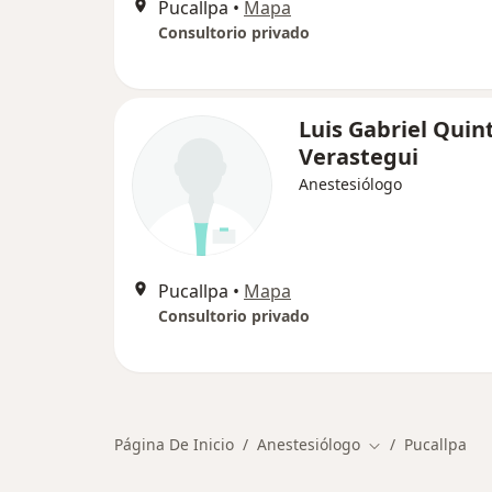
Pucallpa
•
Mapa
Consultorio privado
Luis Gabriel Quin
Verastegui
Anestesiólogo
Pucallpa
•
Mapa
Consultorio privado
Página De Inicio
Anestesiólogo
Pucallpa
Cambiar de ciud