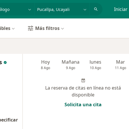
dad, enfermedad o nombre
p. ej. Lima
Iniciar
ibles
Más filtros
s
Hoy
Mañana
lunes
Mar
8 Ago
9 Ago
10 Ago
11 Ago
La reserva de citas en línea no está
disponible
Solicita una cita
pecificar