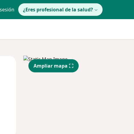
 sesión
¿Eres profesional de la salud?
Mié
Jue
Vie
Ampliar mapa
12 Ago
13 Ago
14 Ago