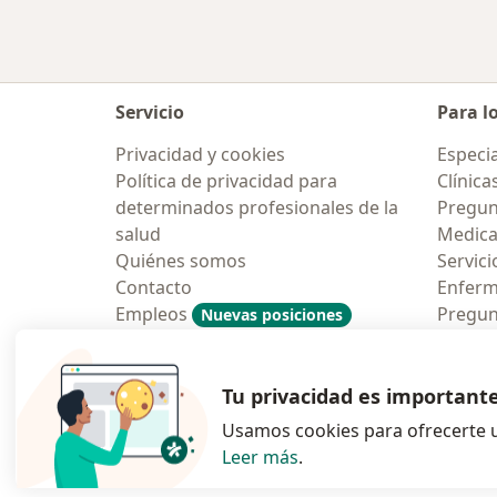
Servicio
Para l
Privacidad y cookies
Especia
Política de privacidad para
Clínica
determinados profesionales de la
Pregun
salud
Medic
Quiénes somos
Servici
Contacto
Enfer
Empleos
Pregun
Nuevas posiciones
Condiciones Generales de
Aplicac
Contratación
Tu privacidad es important
Usamos cookies para ofrecerte u
Leer más
.
se abre en una n
se abre 
s
Polska
,
Türkiye
,
España
,