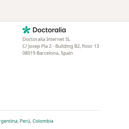
Contacto
Doctoralia - Página de inicio
Doctoralia Internet SL
C/ Josep Pla 2 - Building B2, floor 13
08019 Barcelona, Spain
estaña
 nueva pestaña
n una nueva pestaña
 abre en una nueva pestaña
se abre en una nueva pestaña
se abre en una nueva pestaña
se abre en una nueva pestaña
rgentina
,
Perú
,
Colombia