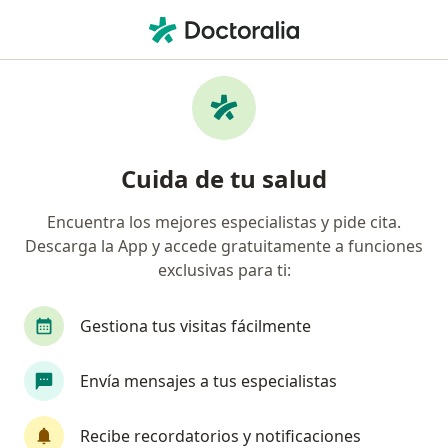
Men
Pediatra • Pucallpa, Ucayali
Filtros
Seguro
Mapa
Pediatras en Pucallpa
Cuida de tu salud
Encuentra los mejores especialistas y pide cita.
Descarga la App y accede gratuitamente a funciones
exclusivas para ti:
Gestiona tus visitas fácilmente
Dr. Ricardo Muñoz Leon
Envía mensajes a tus especialistas
·
Ver más
Pediatra, Neumólogo pediátrico
274 opinión
Recibe recordatorios y notificaciones