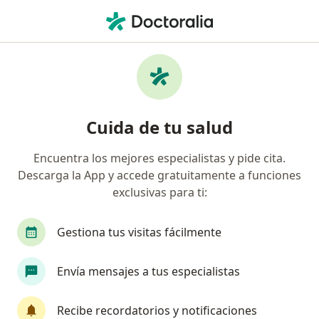
Men
Marsupialización • Pucallpa, Ucayali
Filtros
• 1
Mapa
Especialistas en Marsupialización Pucallpa
Cuida de tu salud
Encuentra los mejores especialistas y pide cita.
¿Qué especialidad estás buscando?
Descarga la App y accede gratuitamente a funciones
Ginecólogo
exclusivas para ti:
Gestiona tus visitas fácilmente
Envía mensajes a tus especialistas
Recibe recordatorios y notificaciones