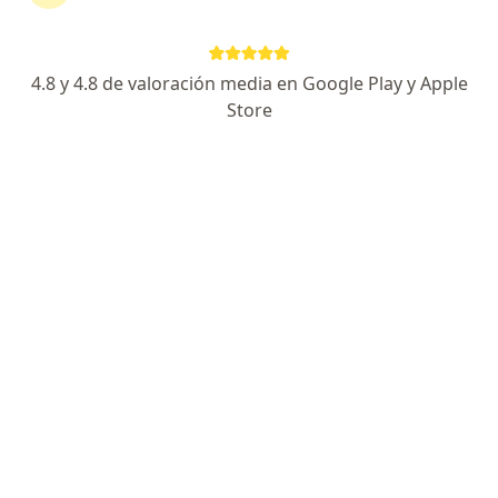
Dr. Tito Francisco Figueroa Chávez
4.8 y 4.8 de valoración media en Google Play y Apple
Ginecólogo
Store
3 opinión
Jr salaverry 408, Pucallpa
•
Mapa
Consultorio Especializado En Ginecologia y Obstetricia Cego
Examen de Papanicolau (PAP)
S/ 30
Este especialista no ofrece reserva de cita en línea en esta dirección.
Solicita una cita