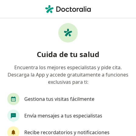
Men
Examen De Papanicolau Pap • Pucallpa, Ucayali
Filtros
• 1
Mapa
Especialistas en Examen de Papanicolau
Cuida de tu salud
(PAP) Pucallpa
Encuentra los mejores especialistas y pide cita.
Descarga la App y accede gratuitamente a funciones
¿Qué especialidad estás buscando?
exclusivas para ti:
Ginecólogo
Gestiona tus visitas fácilmente
Envía mensajes a tus especialistas
Recibe recordatorios y notificaciones