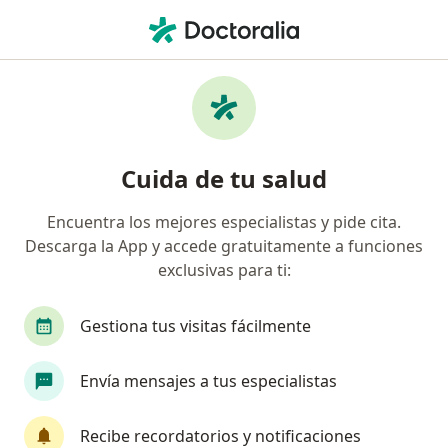
Men
Visitas Sucesivas Ginecología Y Obstetricia • Pucallpa, Ucayali
Filtros
• 1
Mapa
Especialistas en Visitas sucesivas
Cuida de tu salud
Ginecología y Obstetricia Pucallpa
Encuentra los mejores especialistas y pide cita.
Descarga la App y accede gratuitamente a funciones
¿Qué especialidad estás buscando?
exclusivas para ti:
Ginecólogo
Gestiona tus visitas fácilmente
Envía mensajes a tus especialistas
Recibe recordatorios y notificaciones