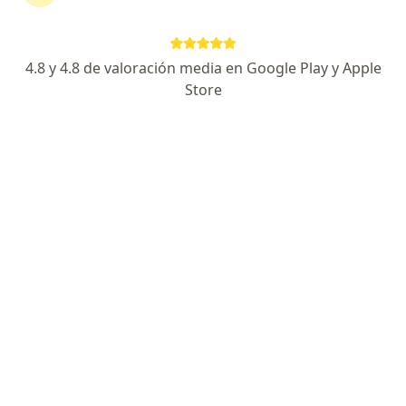
Consultorio privado
Este especialista no ofrece reserva de cita en línea en esta dirección.
4.8 y 4.8 de valoración media en Google Play y Apple
Solicita una cita
Store
Moises Acosta Flores
Radiólogo
Pucallpa
•
Mapa
Consultorio privado
Este especialista no ofrece reserva de cita en línea en esta dirección.