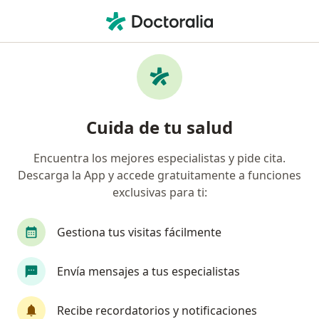
Men
Radiólogo • Pucallpa, Ucayali
Filtros
Mapa
Radiólogos en Pucallpa
Cuida de tu salud
Encuentra los mejores especialistas y pide cita.
Descarga la App y accede gratuitamente a funciones
exclusivas para ti:
Gestiona tus visitas fácilmente
Marco Arturo Jose Berrocal Carpio
Envía mensajes a tus especialistas
Radiólogo
Pucallpa
•
Mapa
Recibe recordatorios y notificaciones