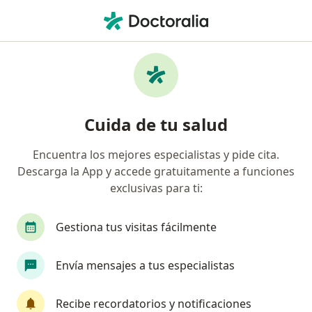
Men
Gastroenterólogo • Pucallpa, Ucayali
Filtros
Mapa
Gastroenterólogos en Pucallpa
Cuida de tu salud
Encuentra los mejores especialistas y pide cita.
Descarga la App y accede gratuitamente a funciones
exclusivas para ti:
Gestiona tus visitas fácilmente
Dr. Juan Carlos Marmolejo Gálvez
Envía mensajes a tus especialistas
·
Ver más
Gastroenterólogo
Centro Médico "Fabiana de los Ángeles" Jr. 7 de junio 254, Pucallpa
•
Mapa
Recibe recordatorios y notificaciones