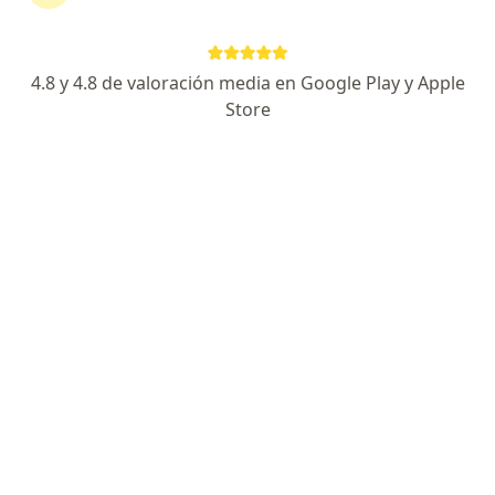
Consultorio privado
Visita Gastroenterología
Precio sin especificar
Este especialista no ofrece reserva de cita en línea en esta dirección.
4.8 y 4.8 de valoración media en Google Play y Apple
Store
Solicita una cita
Rosa Olimpia Huaman Ureta
Gastroenterólogo, Internista
Pucallpa
•
Mapa
Consultorio privado