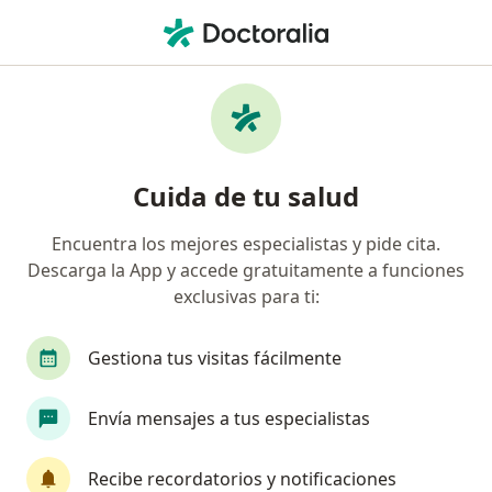
Men
Médico General • Pucallpa, Ucayali
Filtros
Mapa
Médicos generales en Pucallpa
Cuida de tu salud
Encuentra los mejores especialistas y pide cita.
Descarga la App y accede gratuitamente a funciones
exclusivas para ti:
Gestiona tus visitas fácilmente
Dra. Brenda Conde
Envía mensajes a tus especialistas
Médico general
Jr. Sucre 1042, Pucallpa
•
Mapa
Recibe recordatorios y notificaciones