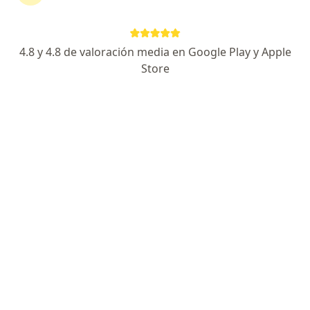
Medicina General y pediatria
Consulta online
S/ 30
Este especialista no ofrece reserva de cita en línea en esta dirección.
4.8 y 4.8 de valoración media en Google Play y Apple
Store
Solicita una cita
Ernesto Rengifo Rengifo
Médico general
JR MARISCAL NIETO N 152, Pucallpa
•
Mapa
Consultorio privado