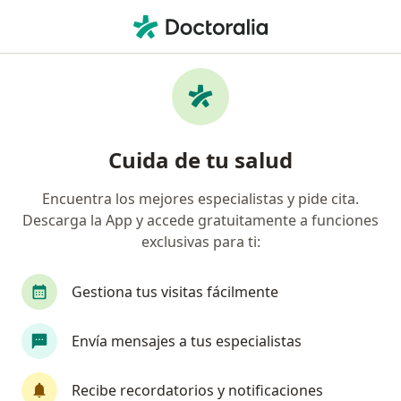
Men
Ecografía Vejiga Próstata Y Riñones • Trujillo, La Libertad
Filtros
• 1
Mapa
Especialistas en Ecografía Vejiga, Próstata y
Cuida de tu salud
Riñones Trujillo
Encuentra los mejores especialistas y pide cita.
Descarga la App y accede gratuitamente a funciones
¿Qué especialidad estás buscando?
exclusivas para ti:
Médico general
Médico ocupacional
Uról
Gestiona tus visitas fácilmente
Envía mensajes a tus especialistas
Recibe recordatorios y notificaciones