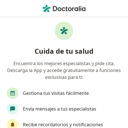
Men
Cardif • Trujillo, La Libertad
Página De Inicio
Trujillo
Cardif
Cuida de tu salud
Encuentra los mejores especialistas y pide cita.
Descarga la App y accede gratuitamente a funciones
exclusivas para ti:
Gestiona tus visitas fácilmente
Envía mensajes a tus especialistas
Recibe recordatorios y notificaciones