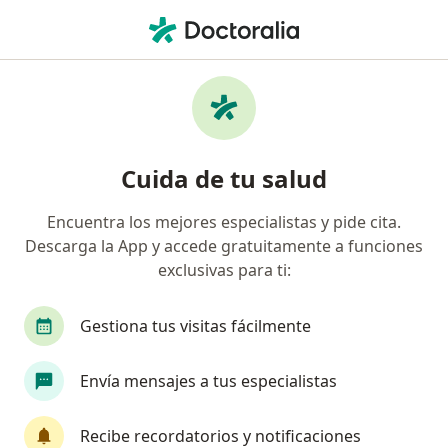
Men
Interseguro • Trujillo, La Libertad
Página De Inicio
Trujillo
Interseguro
Cuida de tu salud
Encuentra los mejores especialistas y pide cita.
Descarga la App y accede gratuitamente a funciones
exclusivas para ti:
Gestiona tus visitas fácilmente
Envía mensajes a tus especialistas
Recibe recordatorios y notificaciones