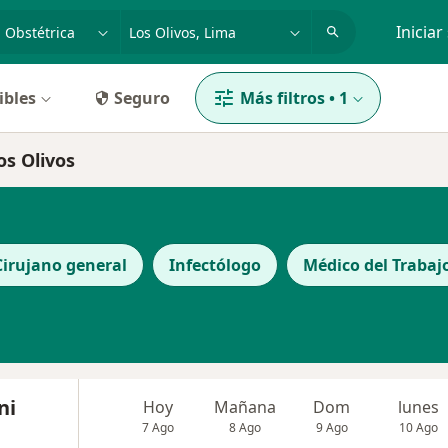
dad, enfermedad o nombre
p. ej. Lima
Iniciar
ibles
Seguro
Más filtros
•
1
os Olivos
Cirujano general
Infectólogo
Médico del Trabaj
ni
Hoy
Mañana
Dom
lunes
7 Ago
8 Ago
9 Ago
10 Ago