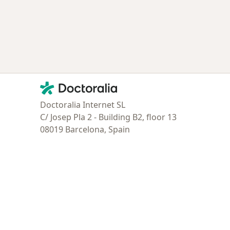
Contacto
Doctoralia - Página de inicio
Doctoralia Internet SL
C/ Josep Pla 2 - Building B2, floor 13
08019 Barcelona, Spain