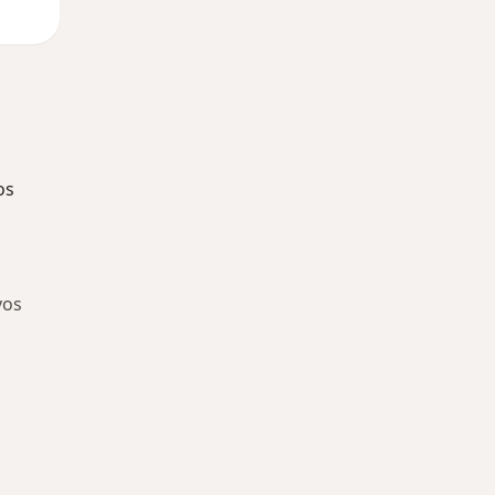
os
vos
ía: Especialistas más solicitados