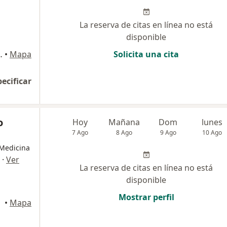
La reserva de citas en línea no está
disponible
n de Porres, San Martín de Porres
•
Mapa
Solicita una cita
pecificar
o
Hoy
Mañana
Dom
lunes
7 Ago
8 Ago
9 Ago
10 Ago
 Medicina
·
Ver
La reserva de citas en línea no está
disponible
Mostrar perfil
rres
•
Mapa