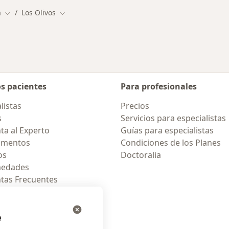
a
Los Olivos
Cambiar de ciudad
Cambiar de ciudad
os pacientes
Para profesionales
listas
Precios
s
Servicios para especialistas
ta al Experto
Guías para especialistas
amentos
Condiciones de los Planes
os
Doctoralia
medades
tas Frecuentes
ión para celular
e