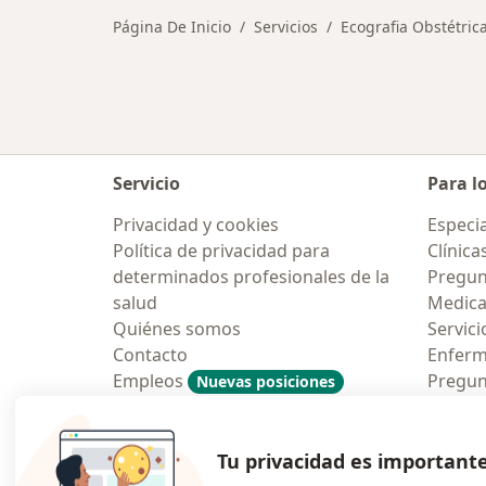
Página De Inicio
Servicios
Ecografia Obstétric
Servicio
Para l
Privacidad y cookies
Especia
Política de privacidad para
Clínica
determinados profesionales de la
Pregun
salud
Medic
Quiénes somos
Servici
Contacto
Enfer
Empleos
Pregun
Nuevas posiciones
Condiciones Generales de
Aplicac
Contratación
Tu privacidad es important