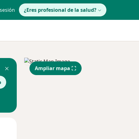
 sesión
¿Eres profesional de la salud?
Ampliar mapa
o
Mar
Mié
Jue
11 Ago
12 Ago
13 Ago