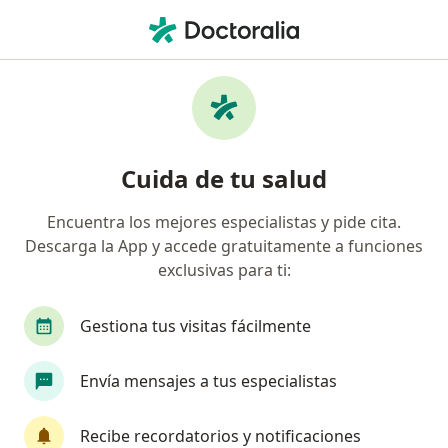
Men
Ecografía De Próstata • San Borja, Lima
Filtros
• 1
Seguro
Mapa
Especialistas en Ecografía de próstata San
Cuida de tu salud
Borja
Encuentra los mejores especialistas y pide cita.
Descarga la App y accede gratuitamente a funciones
¿Qué especialidad estás buscando?
exclusivas para ti:
Radiólogo
Urólogo
Médico general
O
Gestiona tus visitas fácilmente
Envía mensajes a tus especialistas
Recibe recordatorios y notificaciones