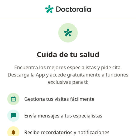
Men
Conización De Cuello Uterino • Chimbote, Ancash
Filtros
• 1
Mapa
Especialistas en Conización de cuello
Cuida de tu salud
uterino Chimbote
Encuentra los mejores especialistas y pide cita.
Descarga la App y accede gratuitamente a funciones
¿Qué especialidad estás buscando?
exclusivas para ti:
Ginecólogo
Gestiona tus visitas fácilmente
Envía mensajes a tus especialistas
Recibe recordatorios y notificaciones