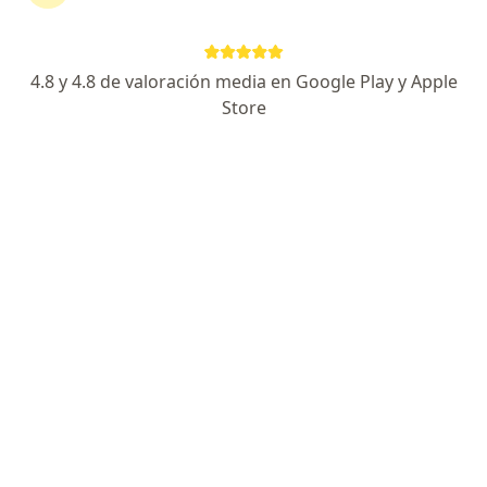
Consultorio privado
Este especialista no ofrece reserva de cita en línea en esta dirección.
4.8 y 4.8 de valoración media en Google Play y Apple
Solicita una cita
Store
Manuela Haydee Tolentino Romero
Especialista en emergencias
Chimbote
•
Mapa
Consultorio privado
Este especialista no ofrece reserva de cita en línea en esta dirección.