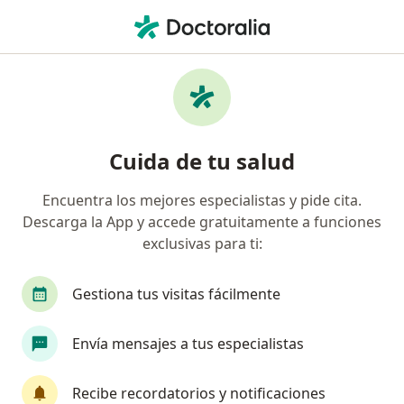
Men
Especialista En Emergencias • Chimbote, Ancash
Filtros
Mapa
Especialistas en emergencias en Chimbote
Cuida de tu salud
Encuentra los mejores especialistas y pide cita.
Descarga la App y accede gratuitamente a funciones
exclusivas para ti:
Gestiona tus visitas fácilmente
Rafael Roberto Beltran Osorio
Envía mensajes a tus especialistas
Especialista en emergencias
Chimbote
•
Mapa
Recibe recordatorios y notificaciones