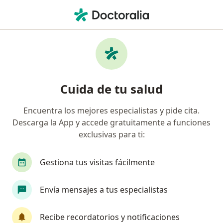
Men
Dermatólogo • Chimbote, Ancash
Filtros
Mapa
Dermatólogos en Chimbote
Cuida de tu salud
Encuentra los mejores especialistas y pide cita.
Descarga la App y accede gratuitamente a funciones
exclusivas para ti:
Gestiona tus visitas fácilmente
Dr. Jaime Vega Chavez
Envía mensajes a tus especialistas
Dermatólogo
Jr. Manuel Villavicencio 549, Chimbote
•
Mapa
Recibe recordatorios y notificaciones