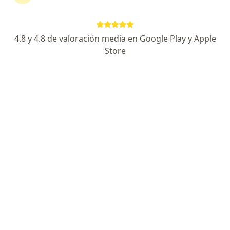
Consultorio privado
Consulta dermatológica
S/ 100
Este especialista no ofrece reserva de cita en línea en esta dirección.
4.8 y 4.8 de valoración media en Google Play y Apple
Store
Solicita una cita
Dr. Italo Vegas Jaramillo
Dermatólogo
Av. Villavicencio 672, Chimbote
•
Mapa
Dermatologo