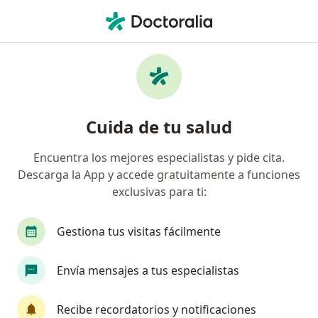
Men
Biópsia De Cuello Uterino • Chimbote, Ancash
Filtros
• 1
Mapa
Especialistas en Biópsia de cuello uterino
Cuida de tu salud
Chimbote
Encuentra los mejores especialistas y pide cita.
Descarga la App y accede gratuitamente a funciones
¿Qué especialidad estás buscando?
exclusivas para ti:
Ginecólogo
Gestiona tus visitas fácilmente
Envía mensajes a tus especialistas
Recibe recordatorios y notificaciones