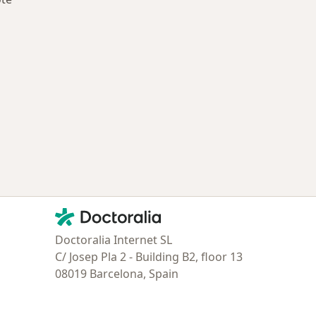
ía: Especialistas más solicitados
Contacto
Doctoralia - Página de inicio
Doctoralia Internet SL
C/ Josep Pla 2 - Building B2, floor 13
08019 Barcelona, Spain