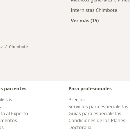
Internistas Chimbote
Ver más (15)
cios en Chimbote
Más en esta categor
Chimbote
Cambiar de ciudad
os pacientes
Para profesionales
listas
Precios
s
Servicios para especialistas
ta al Experto
Guías para especialistas
amentos
Condiciones de los Planes
os
Doctoralia