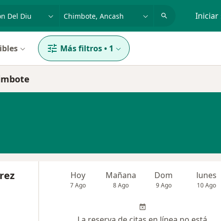
dad, enfermedad o nombre
p. ej. Lima
Iniciar
ibles
Más filtros
•
1
himbote
rez
Hoy
Mañana
Dom
lunes
7 Ago
8 Ago
9 Ago
10 Ago
La reserva de citas en línea no está