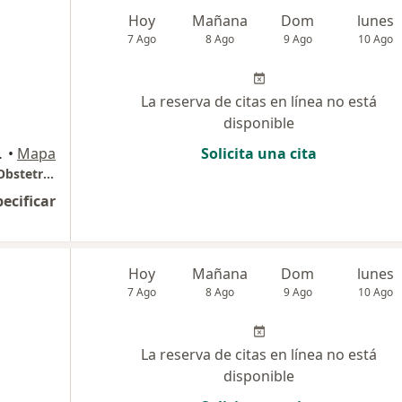
Hoy
Mañana
Dom
lunes
7 Ago
8 Ago
9 Ago
10 Ago
La reserva de citas en línea no está
disponible
imbite, Chimbote
•
Mapa
Solicita una cita
Consultorio Especializado En Ginecologia y Obstetricia Cego
pecificar
Hoy
Mañana
Dom
lunes
7 Ago
8 Ago
9 Ago
10 Ago
La reserva de citas en línea no está
disponible