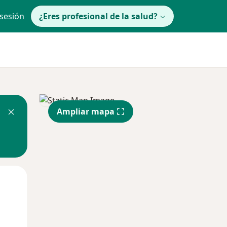
 sesión
¿Eres profesional de la salud?
Ampliar mapa
Mar
Mié
Jue
11 Ago
12 Ago
13 Ago