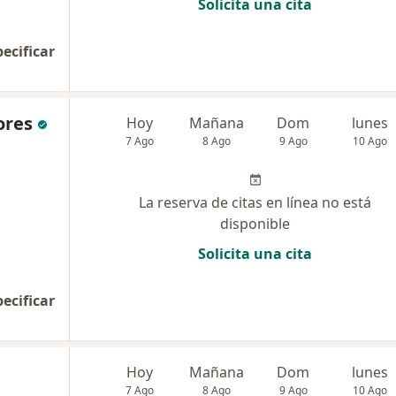
Solicita una cita
pecificar
ores
Hoy
Mañana
Dom
lunes
7 Ago
8 Ago
9 Ago
10 Ago
La reserva de citas en línea no está
disponible
Solicita una cita
pecificar
Hoy
Mañana
Dom
lunes
7 Ago
8 Ago
9 Ago
10 Ago