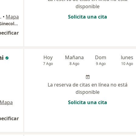
disponible
ote - Ref: Plaza Vea - (9-22-389-356), Chimbote
•
Mapa
Solicita una cita
Centro Medico Santa Rosa - Consultorio de Ginecología y otras especialidades -
pecificar
ni
Hoy
Mañana
Dom
lunes
7 Ago
8 Ago
9 Ago
10 Ago
La reserva de citas en línea no está
disponible
Mapa
Solicita una cita
pecificar