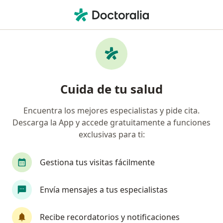
Men
Ginecólogo • Chimbote, Ancash
Filtros
Mapa
Ginecólogos en Chimbote
Cuida de tu salud
Encuentra los mejores especialistas y pide cita.
Descarga la App y accede gratuitamente a funciones
exclusivas para ti:
Gestiona tus visitas fácilmente
Dr. Flavio Jesus Sattui D'Angelo
Envía mensajes a tus especialistas
·
Ver más
Ginecólogo
3 opinión
Recibe recordatorios y notificaciones