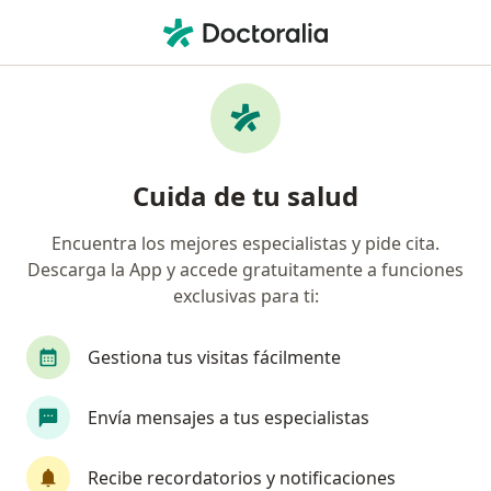
Men
Cesárea • Chimbote, Ancash
Filtros
• 1
Mapa
Especialistas en Cesárea Chimbote
Cuida de tu salud
Encuentra los mejores especialistas y pide cita.
¿Qué especialidad estás buscando?
Descarga la App y accede gratuitamente a funciones
Ginecólogo
exclusivas para ti:
Gestiona tus visitas fácilmente
Envía mensajes a tus especialistas
Recibe recordatorios y notificaciones