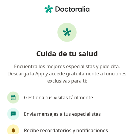
Men
Dentista • Chimbote, Ancash
Filtros
Mapa
Odontólogos en Chimbote
Cuida de tu salud
Encuentra los mejores especialistas y pide cita.
Descarga la App y accede gratuitamente a funciones
exclusivas para ti:
Gestiona tus visitas fácilmente
Dr. Ayrton Mitchel Vargas Haro
Envía mensajes a tus especialistas
·
Ver más
Dentista
2 opinión
Recibe recordatorios y notificaciones