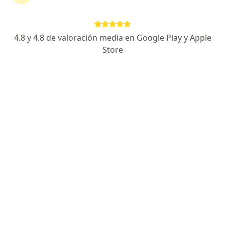
Av. Pacífico 484, Chimbote
•
Mapa
Dental Vargas
Blanqueamiento dental
Precio sin especificar
4.8 y 4.8 de valoración media en Google Play y Apple
Este especialista no ofrece reserva de cita en línea en esta dirección.
Store
Solicita una cita
Gustavo Matsuda Franco
Dentista
Urb. Los Héroes Mz G2 LT HG, Chimbote
•
Mapa
Clinica Dental Matsuda