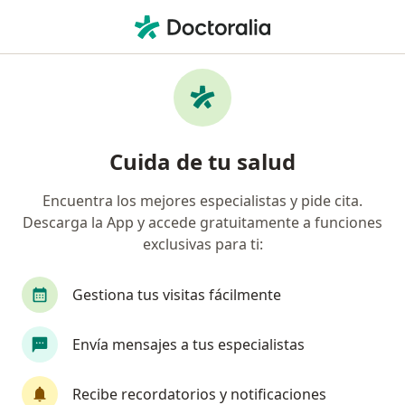
Men
Colostomia • Huancayo, Junín
Filtros
• 1
Mapa
Especialistas en Colostomia Huancayo
Cuida de tu salud
Encuentra los mejores especialistas y pide cita.
¿Qué especialidad estás buscando?
Descarga la App y accede gratuitamente a funciones
Cirujano general
Cirujano plástico
exclusivas para ti:
Gestiona tus visitas fácilmente
Envía mensajes a tus especialistas
Recibe recordatorios y notificaciones