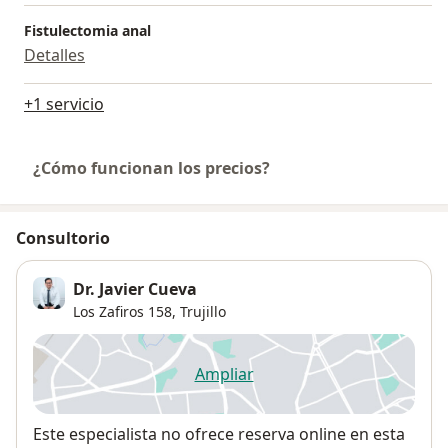
Fistulectomia anal
Detalles
+1 servicio
¿Cómo funcionan los precios?
Consultorio
Dr. Javier Cueva
Los Zafiros 158,
Trujillo
Ampliar
se abre en una nueva pestañ
Disponibilidad
Este especialista no ofrece reserva online en esta