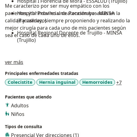
Hospital I Florencia de Mora - ESSALUD (Trujillo)
Me caracterizo por ser muy empático con los
pacientes y brindarles una atención basadas en la
Hospital Provincial de Pacasmayo - MINSA
calidad y calidez, siempre proponiendo y realizando la
(Pacasmayo)
mejor cirugía para cada uno de mis pacientes según
Hospital Regional Docente de Trujillo - MINSA
sea el caso de cada uno de ellos.
(Trujillo)
Acerca de mí
ver más
Principales enfermedades tratadas
a11y_s
Colecistite
Hernia inguinal
Hemorroides
+7
Pacientes que atiendo
Adultos
Niños
Tipos de consulta
Presencial
Ver direcciones (1)