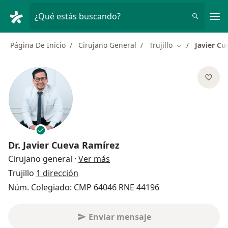
Men
¿Qué estás buscando?
Página De Inicio
Cirujano General
Trujillo
Javier C
Cambiar de ci
Dr.
Javier Cueva Ramírez
sobre las especializaciones
Cirujano general
·
Ver más
Trujillo
1 dirección
Núm. Colegiado: CMP 64046 RNE 44196
Enviar mensaje