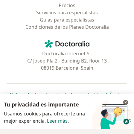
Precios
Servicios para especialistas
Guías para especialistas
Condiciones de los Planes Doctoralia
Contacto
Doctoralia - Página de inicio
Doctoralia Internet SL
C/ Josep Pla 2 - Building B2, floor 13
08019 Barcelona, Spain
se abre en una nueva pestaña
se abre en una nueva pestaña
se abre en una nueva pestaña
se abre en una nueva pes
se abre en 
se a
Polska
,
Türkiye
,
España
,
Italia
,
Deutschland
,
Česko
,
se abre en una nueva pestaña
se abre en una nueva pestaña
se abre en una nueva pestaña
se abre en una nueva p
se abre en 
se abr
Portugal
,
México
,
Chile
,
Brasil
,
Argentina
,
Perú
,
Tu privacidad es importante
se abre en una nueva pe
Colombia
Usamos cookies para ofrecerte una
mejor experiencia.
www.doctoralia.pe © 2026 - Encuentra tu
Leer más
.
especialista y agenda cita