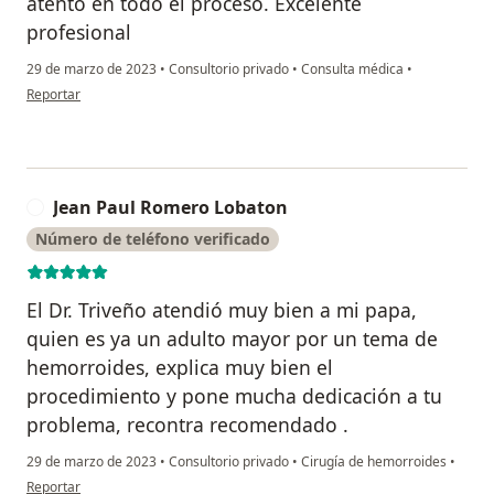
atento en todo el proceso. Excelente
profesional
29 de marzo de 2023
•
Consultorio privado
•
Consulta médica
•
en opinión del usuario A.B.
Reportar
Jean Paul Romero Lobaton
J
Número de teléfono verificado
El Dr. Triveño atendió muy bien a mi papa,
quien es ya un adulto mayor por un tema de
hemorroides, explica muy bien el
procedimiento y pone mucha dedicación a tu
problema, recontra recomendado .
29 de marzo de 2023
•
Consultorio privado
•
Cirugía de hemorroides
•
en opinión del usuario Jean Paul Romero Lobaton
Reportar