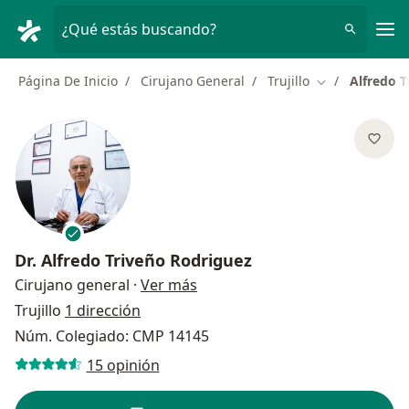
Men
¿Qué estás buscando?
Página De Inicio
Cirujano General
Trujillo
Alfredo T
Cambiar de ci
Dr.
Alfredo Triveño Rodriguez
sobre las especializaciones
Cirujano general
·
Ver más
Trujillo
1 dirección
Núm. Colegiado: CMP 14145
15 opinión