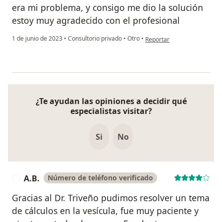
era mi problema, y consigo me dio la solución
estoy muy agradecido con el profesional
en opinión del usuario Cuen
1 de junio de 2023
•
Consultorio privado
•
Otro
•
Reportar
¿Te ayudan las opiniones a decidir qué
especialistas visitar?
Si
No
A.B.
Número de teléfono verificado
A
Gracias al Dr. Triveño pudimos resolver un tema
de cálculos en la vesícula, fue muy paciente y