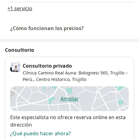
+1 servicio
¿Cómo funcionan los precios?
Consultorio
Consultorio privado
Clínica Camino Real Auna: Bolognesi 565, Trujillo –
Perú.,
Centro Historico
,
Trujillo
Ampliar
se abre en una nueva pestañ
Disponibilidad
Este especialista no ofrece reserva online en esta
dirección
¿Qué puedo hacer ahora?