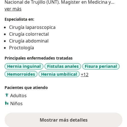
Nacional de Trujillo (UNT). Magister en Medicina y
Acerca de mí
Doctorado en Salud Pública.
ver más
Especialista en:
Cirugía laparoscopica
Cirugía colorrectal
Cirugía abdominal
Proctología
Principales enfermedades tratadas
Hernia inguinal
Fistulas anales
Fisura perianal
a11y_sr_more_dis
Hemorroides
Hernia umbilical
+12
Pacientes que atiendo
Adultos
Niños
Mostrar más detalles
sobre la experiencia