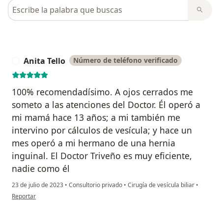
Busca en opiniones
Anita Tello
Número de teléfono verificado
A
100% recomendadísimo. A ojos cerrados me
someto a las atenciones del Doctor. Él operó a
mi mamá hace 13 años; a mi también me
intervino por cálculos de vesícula; y hace un
mes operó a mi hermano de una hernia
inguinal. El Doctor Triveño es muy eficiente,
nadie como él
23 de julio de 2023
•
Consultorio privado
•
Cirugía de vesícula biliar
•
en opinión del usuario Anita Tello
Reportar