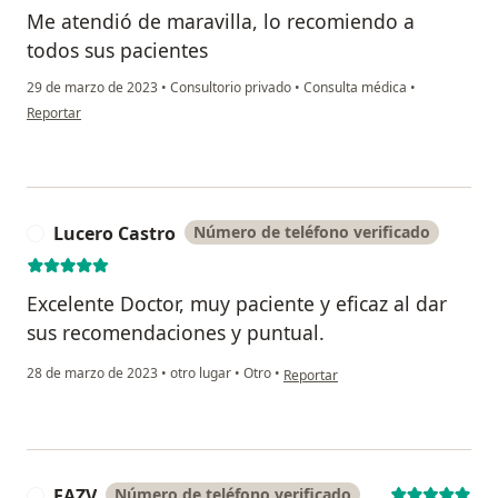
Me atendió de maravilla, lo recomiendo a
todos sus pacientes
29 de marzo de 2023
•
Consultorio privado
•
Consulta médica
•
en opinión del usuario IRVIN VASQUEZ COLQUI
Reportar
Lucero Castro
Número de teléfono verificado
L
Excelente Doctor, muy paciente y eficaz al dar
sus recomendaciones y puntual.
en opinión del usuario Lucero Cast
28 de marzo de 2023
•
otro lugar
•
Otro
•
Reportar
FAZV
Número de teléfono verificado
F