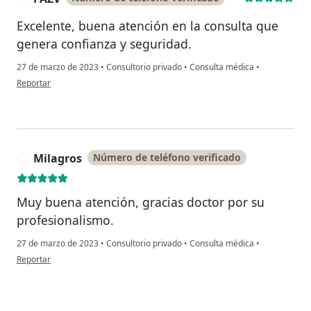
Excelente, buena atención en la consulta que
genera confianza y seguridad.
27 de marzo de 2023
•
Consultorio privado
•
Consulta médica
•
en opinión del usuario FAZV
Reportar
Milagros
Número de teléfono verificado
M
Muy buena atención, gracias doctor por su
profesionalismo.
27 de marzo de 2023
•
Consultorio privado
•
Consulta médica
•
en opinión del usuario Milagros
Reportar