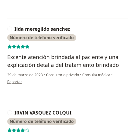
Ilda meregildo sanchez
I
Número de teléfono verificado
Excente atención brindada al paciente y una
explicación detalla del tratamiento brindado
29 de marzo de 2023
•
Consultorio privado
•
Consulta médica
•
en opinión del usuario Ilda meregildo sanchez
Reportar
IRVIN VASQUEZ COLQUI
I
Número de teléfono verificado