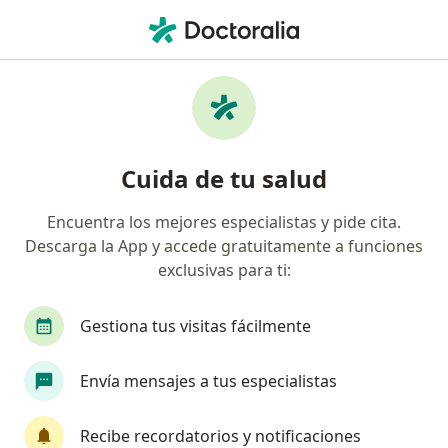
Men
Coaching Personal • Magdalena del Mar, Lima
Filtros
• 1
Mapa
Especialistas en Coaching personal
Cuida de tu salud
Magdalena del Mar
Encuentra los mejores especialistas y pide cita.
Descarga la App y accede gratuitamente a funciones
¿Qué especialidad estás buscando?
exclusivas para ti:
Psicólogo
Terapeuta complementario
Gestiona tus visitas fácilmente
Envía mensajes a tus especialistas
Recibe recordatorios y notificaciones