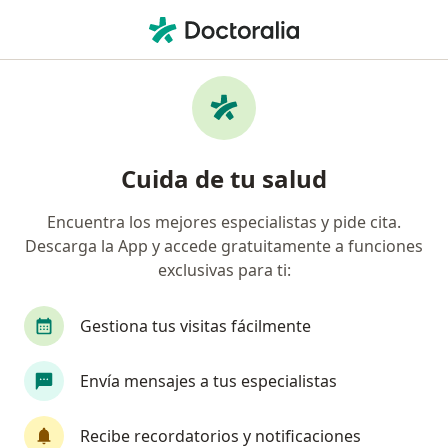
Men
Asistencia Y Control Al Parto • Jesús María, Lima
Filtros
• 1
Seguro
Mapa
Especialistas en Asistencia y control al parto
Cuida de tu salud
Jesús María
Encuentra los mejores especialistas y pide cita.
Descarga la App y accede gratuitamente a funciones
¿Qué especialidad estás buscando?
exclusivas para ti:
Ginecólogo
Médico general
Anestesiólog
Gestiona tus visitas fácilmente
Envía mensajes a tus especialistas
Recibe recordatorios y notificaciones