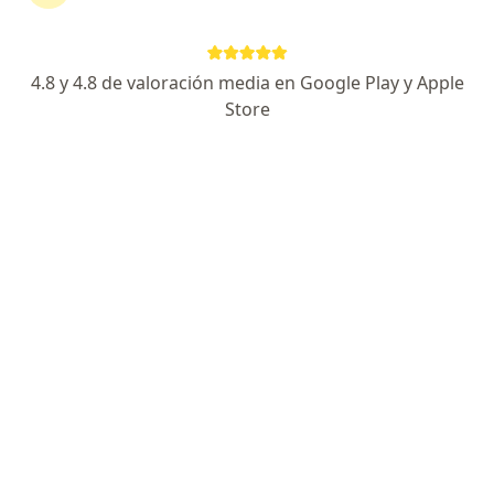
Clínica Médica Cayetano Heredia
Este especialista no ofrece reserva de cita en línea en esta dirección.
4.8 y 4.8 de valoración media en Google Play y Apple
Solicita una cita
Store
Isabel Rosario Nieto Tarazona
Psiquiatra
Dirección 1
Dirección 2
Av. Rebagliati 490, Jesús María
•
Mapa