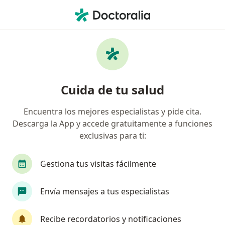
Men
Psiquiatra • Lima, Lima
Filtros
Seguro
Mapa
Psiquiatras en Lima
Cuida de tu salud
Encuentra los mejores especialistas y pide cita.
Descarga la App y accede gratuitamente a funciones
exclusivas para ti:
Gestiona tus visitas fácilmente
Jose Enrique Lopez Rodas
Envía mensajes a tus especialistas
Psiquiatra
Av. Honorio Delgado 370, Lima
•
Mapa
Recibe recordatorios y notificaciones