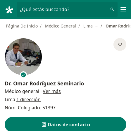
Men
¿Qué estás buscando?
Página De Inicio
Médico General
Lima
Omar Rodríg
Cambiar de ciuda
Dr.
Omar Rodríguez Seminario
sobre las especializaciones
Médico general
·
Ver más
Lima
1 dirección
Núm. Colegiado: 51397
Datos de contacto