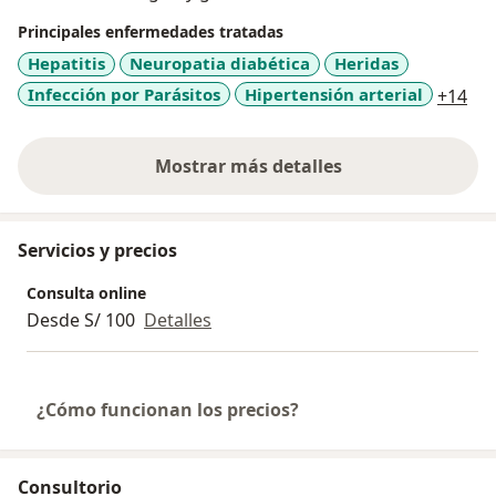
Principales enfermedades tratadas
Hepatitis
Neuropatia diabética
Heridas
a11
Infección por Parásitos
Hipertensión arterial
+14
Mostrar más detalles
sobre la experiencia
Servicios y precios
Consulta online
Desde S/ 100
Detalles
¿Cómo funcionan los precios?
Consultorio