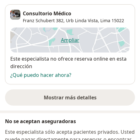
Consultorio Médico
Franz Schubert 382,
Urb Linda Vista
,
Lima
15022
Ampliar
se abre en una nueva pestañ
Disponibilidad
Este especialista no ofrece reserva online en esta
dirección
¿Qué puedo hacer ahora?
Mostrar más detalles
sobre la dirección
No se aceptan aseguradoras
Este especialista sólo acepta pacientes privados. Usted
puede pagar directamente para reservar, o encontrar