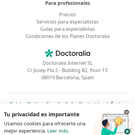
Para profesionales
Precios
Servicios para especialistas
Guías para especialistas
Condiciones de los Planes Doctoralia
Contacto
Doctoralia - Página de inicio
Doctoralia Internet SL
C/ Josep Pla 2 - Building B2, floor 13
08019 Barcelona, Spain
se abre en una nueva pestaña
se abre en una nueva pestaña
se abre en una nueva pestaña
se abre en una nueva pes
se abre en 
se a
Polska
,
Türkiye
,
España
,
Italia
,
Deutschland
,
Česko
,
se abre en una nueva pestaña
se abre en una nueva pestaña
se abre en una nueva pestaña
se abre en una nueva p
se abre en 
se abr
Portugal
,
México
,
Chile
,
Brasil
,
Argentina
,
Perú
,
Tu privacidad es importante
se abre en una nueva pe
Colombia
Usamos cookies para ofrecerte una
mejor experiencia.
www.doctoralia.pe © 2026 - Encuentra tu
Leer más
.