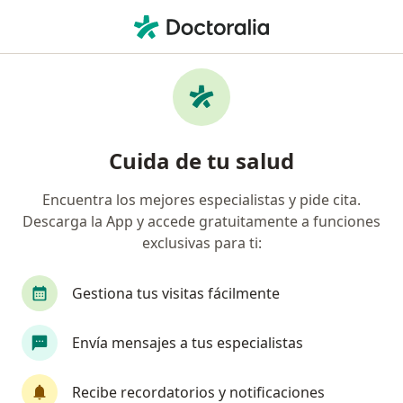
Men
Desorden De Ansiedad Por Separación • Trujillo, La Libertad
Filtros
• 1
Mapa
Especialistas en Desorden de ansiedad por
Cuida de tu salud
separación en Trujillo
Encuentra los mejores especialistas y pide cita.
Descarga la App y accede gratuitamente a funciones
¿Qué especialidad estás buscando?
exclusivas para ti:
Psicólogo
Terapeuta complementario
Gestiona tus visitas fácilmente
Envía mensajes a tus especialistas
Recibe recordatorios y notificaciones