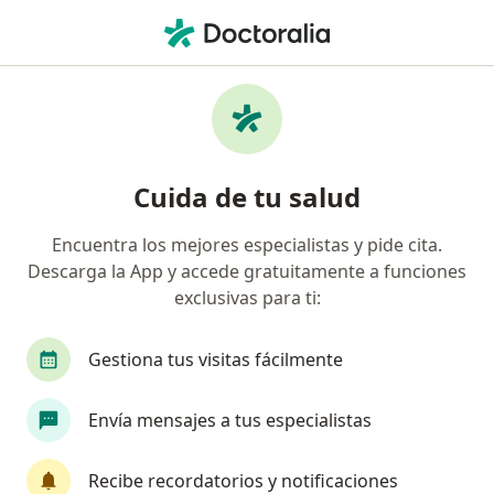
Men
Urólogo • Lima, Lima
Filtros
Seguro:
Pacífico
M
Urólogos recomendados de Pacífico en Lima
Cuida de tu salud
Encuentra los mejores especialistas y pide cita.
Descarga la App y accede gratuitamente a funciones
exclusivas para ti:
Gestiona tus visitas fácilmente
Dr. Carlos Murillo Canales
Envía mensajes a tus especialistas
·
Ver más
Urólogo
42 opinión
Recibe recordatorios y notificaciones