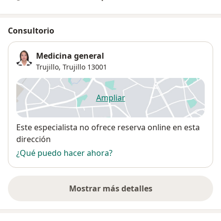
Consultorio
Medicina general
Trujillo,
Trujillo
13001
Ampliar
se abre en una nueva pestañ
Disponibilidad
Este especialista no ofrece reserva online en esta
dirección
¿Qué puedo hacer ahora?
Mostrar más detalles
sobre la dirección