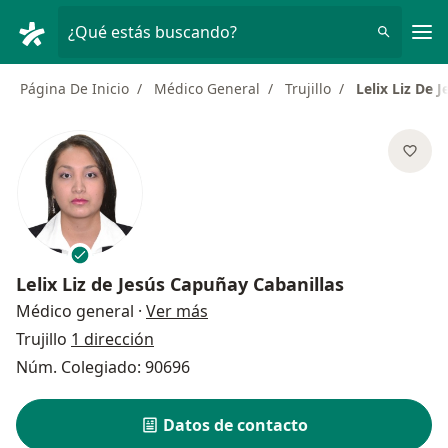
Men
¿Qué estás buscando?
Página De Inicio
Médico General
Trujillo
Lelix Liz De 
Lelix Liz de Jesús Capuñay Cabanillas
sobre las especializaciones
Médico general
·
Ver más
Trujillo
1 dirección
Núm. Colegiado: 90696
Datos de contacto