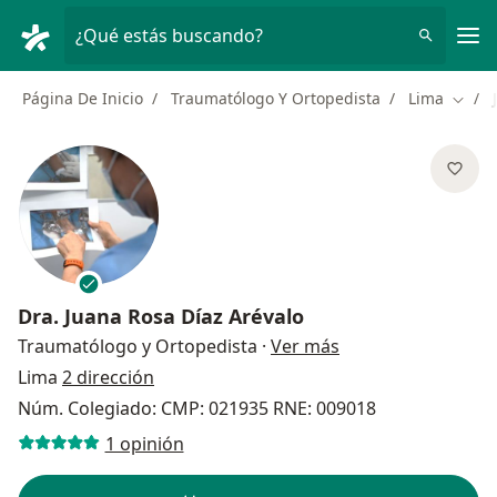
Men
¿Qué estás buscando?
Página De Inicio
Traumatólogo Y Ortopedista
Lima
Cambi
Dra.
Juana Rosa Díaz Arévalo
sobre las especial
Traumatólogo y Ortopedista
·
Ver más
Lima
2 dirección
Núm. Colegiado: CMP: 021935 RNE: 009018
1 opinión