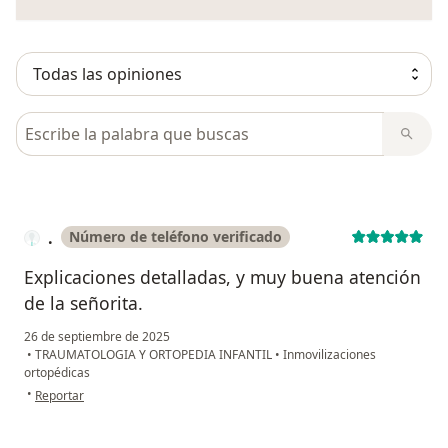
Busca en opiniones
.
Número de teléfono verificado
Explicaciones detalladas, y muy buena atención
de la señorita.
26 de septiembre de 2025
•
TRAUMATOLOGIA Y ORTOPEDIA INFANTIL
•
Inmovilizaciones
ortopédicas
en opinión del usuario .
•
Reportar