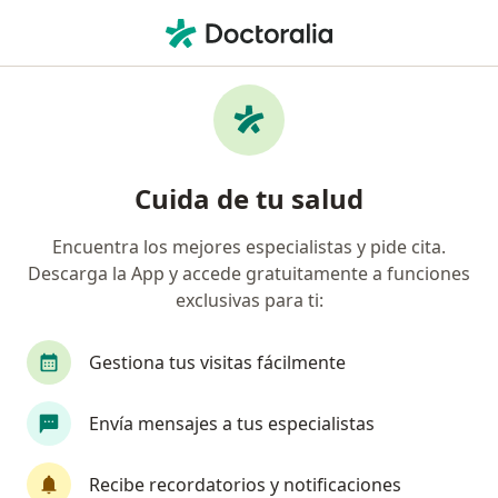
Men
Aplicación De Toxina Botulínica Botox • Miraflores, Lima
Filtros
• 1
Seguro
Mapa
Especialistas en Aplicación de Toxina
Cuida de tu salud
Botulínica (Botox) Miraflores
Encuentra los mejores especialistas y pide cita.
Descarga la App y accede gratuitamente a funciones
¿Qué especialidad estás buscando?
exclusivas para ti:
Dermatólogo
Cirujano plástico
Especialis
Gestiona tus visitas fácilmente
Envía mensajes a tus especialistas
Recibe recordatorios y notificaciones